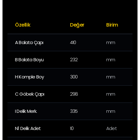
Özellik
Değer
Birim
A Balata Çapı
410
mm
B Balata Boyu
232
mm
H Komple Boy
300
mm
C Göbek Çapı
298
mm
I Delik Merk.
335
mm
N1 Delik Adet
10
Adet